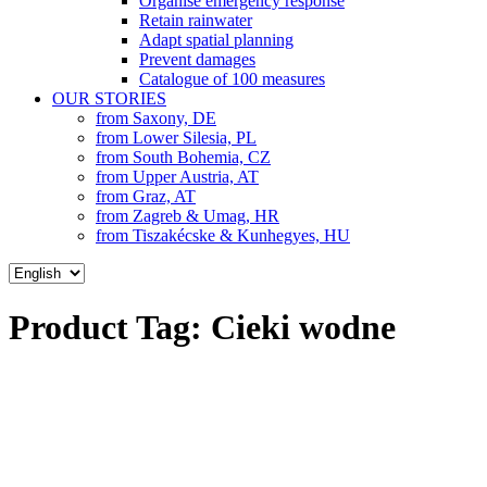
Organise emergency response
Retain rainwater
Adapt spatial planning
Prevent damages
Catalogue of 100 measures
OUR STORIES
from Saxony, DE
from Lower Silesia, PL
from South Bohemia, CZ
from Upper Austria, AT
from Graz, AT
from Zagreb & Umag, HR
from Tiszakécske & Kunhegyes, HU
Choose
a
language
Product Tag:
Cieki wodne