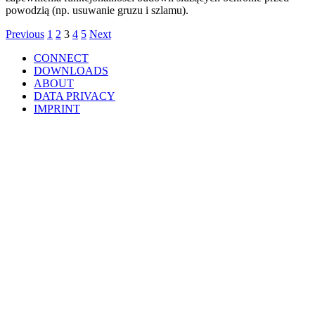
powodzią (np. usuwanie gruzu i szlamu).
Posts
Previous
1
2
3
4
5
Next
navigation
CONNECT
DOWNLOADS
ABOUT
DATA PRIVACY
IMPRINT