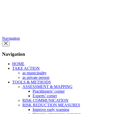
Skip
to
the
content
Navigation
Navigation
HOME
TAKE ACTION
as municipality
as private person
TOOLS & METHODS
ASSESSMENT & MAPPING
Practitioners’ corner
Experts’ corner
RISK COMMUNICATION
RISK REDUCTION MEASURES
Improve early warning