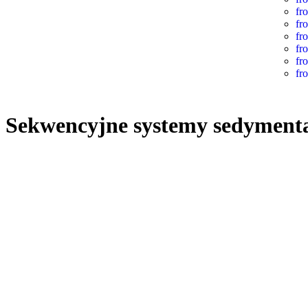
fr
fr
fr
fr
fr
fr
Sekwencyjne systemy sedymentacj