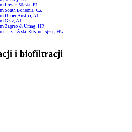
om Lower Silesia, PL
om South Bohemia, CZ
om Upper Austria, AT
om Graz, AT
om Zagreb & Umag, HR
om Tiszakécske & Kunhegyes, HU
i i biofiltracji