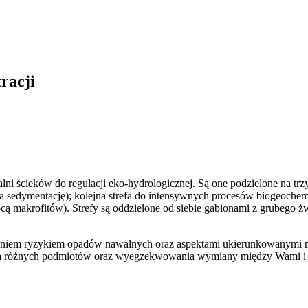
racji
i ścieków do regulacji eko-hydrologicznej. Są one podzielone na trzy s
edymentację); kolejna strefa do intensywnych procesów biogeochemic
ocą makrofitów). Strefy są oddzielone od siebie gabionami z grubego żw
iem ryzykiem opadów nawalnych oraz aspektami ukierunkowanymi na i
 różnych podmiotów oraz wyegzekwowania wymiany między Wami i nim