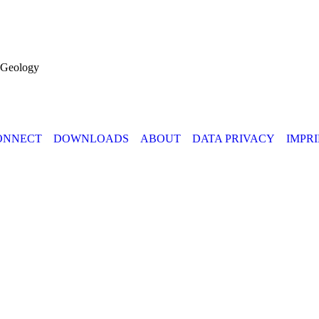
d Geology
ONNECT
DOWNLOADS
ABOUT
DATA PRIVACY
IMPR