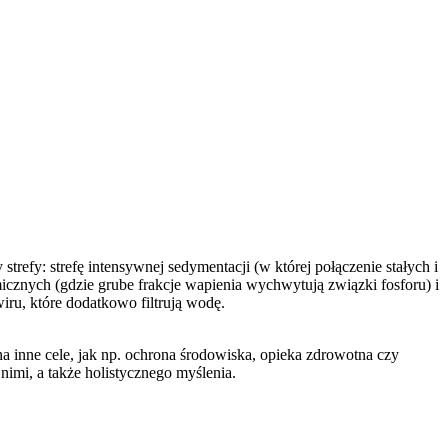
trefy: strefę intensywnej sedymentacji (w której połączenie stałych i
znych (gdzie grube frakcje wapienia wychwytują związki fosforu) i
iru, które dodatkowo filtrują wodę.
nne cele, jak np. ochrona środowiska, opieka zdrowotna czy
i, a także holistycznego myślenia.