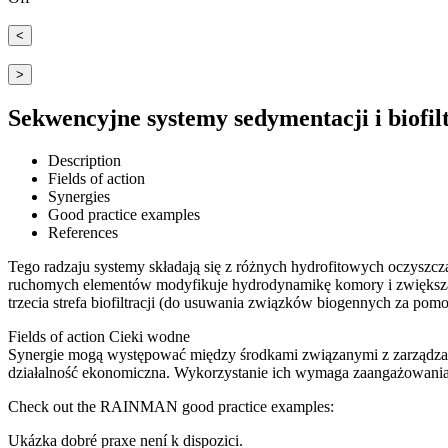
<
>
Sekwencyjne systemy sedymentacji i biofilt
Description
Fields of action
Synergies
Good practice examples
References
Tego radzaju systemy składają się z różnych hydrofitowych oczyszczaln
ruchomych elementów modyfikuje hydrodynamikę komory i zwiększa s
trzecia strefa biofiltracji (do usuwania związków biogennych za pom
Fields of action
Cieki wodne
Synergie mogą występować między środkami związanymi z zarządzan
działalność ekonomiczna. Wykorzystanie ich wymaga zaangażowania
Check out the RAINMAN good practice examples:
Ukázka dobré praxe není k dispozici.