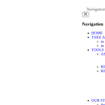
Navigatio
Navigation
HOME
TAKE 
as
as
TOOLS
A
R
R
OUR ST
fr