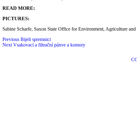
READ MORE:
PICTURES:
Sabine Scharfe, Saxon State Office for Environment, Agriculture an
Previous
Bijeli spremnici
Next
Vsakovací a filtrační pánve a komory
C