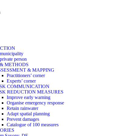
n
ACTION
 municipality
 private person
 & METHODS
SSESSMENT & MAPPING
Practitioners’ corner
Experts’ corner
ISK COMMUNICATION
ISK REDUCTION MEASURES
Improve early warning
Organise emergency response
Retain rainwater
Adapt spatial planning
Prevent damages
Catalogue of 100 measures
ORIES
om Saxony, DE