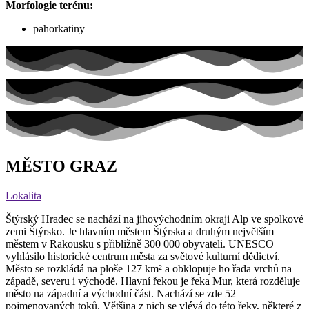
Morfologie terénu:
pahorkatiny
MĚSTO GRAZ
Lokalita
Štýrský Hradec se nachází na jihovýchodním okraji Alp ve spolkové
zemi Štýrsko. Je hlavním městem Štýrska a druhým největším
městem v Rakousku s přibližně 300 000 obyvateli. UNESCO
vyhlásilo historické centrum města za světové kulturní dědictví.
Město se rozkládá na ploše 127 km² a obklopuje ho řada vrchů na
západě, severu i východě. Hlavní řekou je řeka Mur, která rozděluje
město na západní a východní část. Nachází se zde 52
pojmenovaných toků. Většina z nich se vlévá do této řeky, některé z