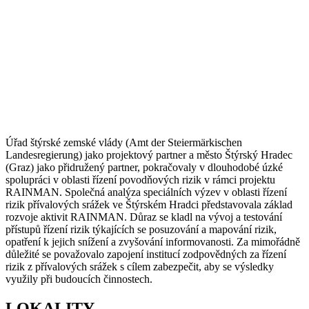
Úřad štýrské zemské vlády (Amt der Steiermärkischen
Landesregierung) jako projektový partner a město Štýrský Hradec
(Graz) jako přidružený partner, pokračovaly v dlouhodobé úzké
spolupráci v oblasti řízení povodňových rizik v rámci projektu
RAINMAN. Společná analýza speciálních výzev v oblasti řízení
rizik přívalových srážek ve Štýrském Hradci představovala základ
rozvoje aktivit RAINMAN. Důraz se kladl na vývoj a testování
přístupů řízení rizik týkajících se posuzování a mapování rizik,
opatření k jejich snížení a zvyšování informovanosti. Za mimořádně
důležité se považovalo zapojení institucí zodpovědných za řízení
rizik z přívalových srážek s cílem zabezpečit, aby se výsledky
využily při budoucích činnostech.
LOKALITY