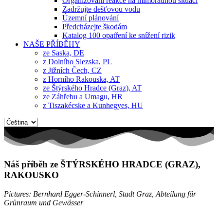
Organizování reakce na mimořádnou situaci
Zadržujte dešťovou vodu
Územní plánování
Předcházejte škodám
Katalog 100 opatření ke snížení rizik
NAŠE PŘÍBĚHY
ze Saska, DE
z Dolního Slezska, PL
z Jižních Čech, CZ
z Horního Rakouska, AT
ze Štýrského Hradce (Graz), AT
ze Záhřebu a Umagu, HR
z Tiszakécske a Kunhegyes, HU
Zvolte
jazyk
Náš příběh ze ŠTÝRSKÉHO HRADCE (GRAZ),
RAKOUSKO
Pictures: Bernhard Egger-Schinnerl, Stadt Graz, Abteilung für
Grünraum und Gewässer