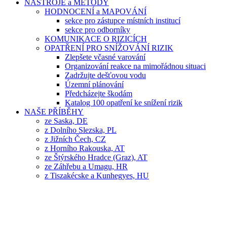
NÁSTROJE a METODY
HODNOCENÍ a MAPOVÁNÍ
sekce pro zástupce místních institucí
sekce pro odborníky
KOMUNIKACE O RIZICÍCH
OPATŘENÍ PRO SNÍŽOVÁNÍ RIZIK
Zlepšete včasné varování
Organizování reakce na mimořádnou situaci
Zadržujte dešťovou vodu
Územní plánování
Předcházejte škodám
Katalog 100 opatření ke snížení rizik
NAŠE PŘÍBĚHY
ze Saska, DE
z Dolního Slezska, PL
z Jižních Čech, CZ
z Horního Rakouska, AT
ze Štýrského Hradce (Graz), AT
ze Záhřebu a Umagu, HR
z Tiszakécske a Kunhegyes, HU