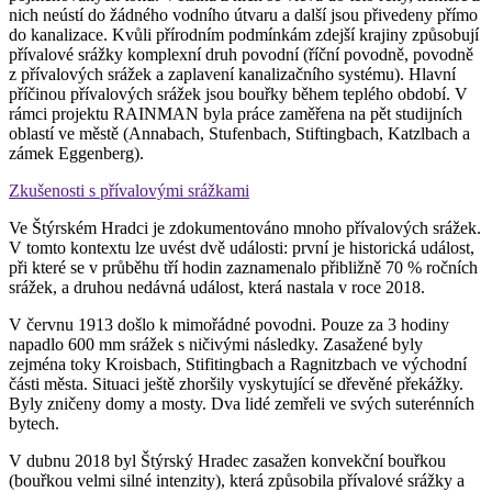
nich neústí do žádného vodního útvaru a další jsou přivedeny přímo
do kanalizace. Kvůli přírodním podmínkám zdejší krajiny způsobují
přívalové srážky komplexní druh povodní (říční povodně, povodně
z přívalových srážek a zaplavení kanalizačního systému). Hlavní
příčinou přívalových srážek jsou bouřky během teplého období. V
rámci projektu RAINMAN byla práce zaměřena na pět studijních
oblastí ve městě (Annabach, Stufenbach, Stiftingbach, Katzlbach a
zámek Eggenberg).
Zkušenosti s přívalovými srážkami
Ve Štýrském Hradci je zdokumentováno mnoho přívalových srážek.
V tomto kontextu lze uvést dvě události: první je historická událost,
při které se v průběhu tří hodin zaznamenalo přibližně 70 % ročních
srážek, a druhou nedávná událost, která nastala v roce 2018.
V červnu 1913 došlo k mimořádné povodni. Pouze za 3 hodiny
napadlo 600 mm srážek s ničivými následky. Zasažené byly
zejména toky Kroisbach, Stifitingbach a Ragnitzbach ve východní
části města. Situaci ještě zhoršily vyskytující se dřevěné překážky.
Byly zničeny domy a mosty. Dva lidé zemřeli ve svých suterénních
bytech.
V dubnu 2018 byl Štýrský Hradec zasažen konvekční bouřkou
(bouřkou velmi silné intenzity), která způsobila přívalové srážky a