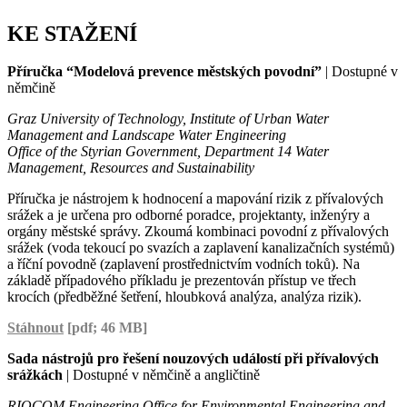
KE STAŽENÍ
Příručka “Modelová prevence městských povodní”
| Dostupné v
němčině
Graz University of Technology, Institute of Urban Water
Management and Landscape Water Engineering
Office of the Styrian Government, Department 14 Water
Management, Resources and Sustainability
Příručka je nástrojem k hodnocení a mapování rizik z přívalových
srážek a je určena pro odborné poradce, projektanty, inženýry a
orgány městské správy. Zkoumá kombinaci povodní z přívalových
srážek (voda tekoucí po svazích a zaplavení kanalizačních systémů)
a říční povodně (zaplavení prostřednictvím vodních toků). Na
základě případového příkladu je prezentován přístup ve třech
krocích (předběžné šetření, hloubková analýza, analýza rizik).
Stáhnout
[pdf; 46 MB]
Sada nástrojů pro řešení nouzových událostí při přívalových
srážkách
| Dostupné v němčině a angličtině
RIOCOM Engineering Office for Environmental Engineering and