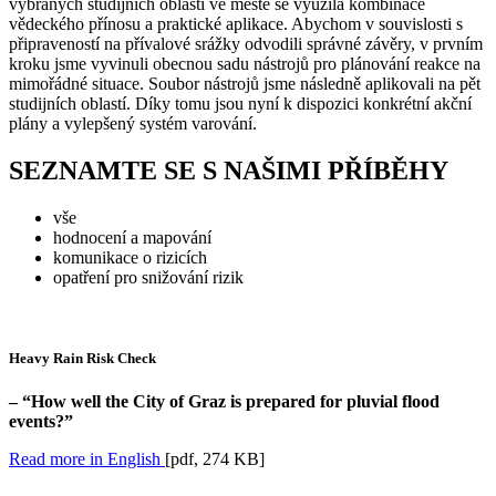
vybraných studijních oblastí ve městě se využila kombinace
vědeckého přínosu a praktické aplikace. Abychom v souvislosti s
připraveností na přívalové srážky odvodili správné závěry, v prvním
kroku jsme vyvinuli obecnou sadu nástrojů pro plánování reakce na
mimořádné situace. Soubor nástrojů jsme následně aplikovali na pět
studijních oblastí. Díky tomu jsou nyní k dispozici konkrétní akční
plány a vylepšený systém varování.
SEZNAMTE SE S NAŠIMI PŘÍBĚHY
vše
hodnocení a mapování
komunikace o rizicích
opatření pro snižování rizik
Heavy Rain Risk Check
– “How well the City of Graz is prepared for pluvial flood
events?”
Read more in English
[pdf, 274 KB]