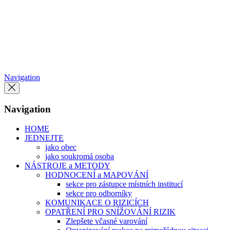
Přeskočit
na
obsah
Navigation
Navigation
HOME
JEDNEJTE
jako obec
jako soukromá osoba
NÁSTROJE a METODY
HODNOCENÍ a MAPOVÁNÍ
sekce pro zástupce místních institucí
sekce pro odborníky
KOMUNIKACE O RIZICÍCH
OPATŘENÍ PRO SNÍŽOVÁNÍ RIZIK
Zlepšete včasné varování