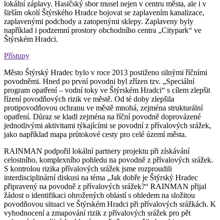
lokální záplavy. Hasičský sbor musel nejen v centru města, ale i v
širším okolí Štýrského Hradce bojovat se zaplavením kanalizace,
zaplavenými podchody a zatopenými sklepy. Zaplaveny byly
například i podzemní prostory obchodního centra „Citypark“ ve
Štýrském Hradci.
Přístupy
Město Štýrský Hradec bylo v roce 2013 postiženo silnými říčními
povodněmi. Hned po první povodni byl zřízen tzv. „Speciální
program opatření – vodní toky ve Štýrském Hradci“ s cílem zlepšit
řízení povodňových rizik ve městě. Od té doby zlepšila
protipovodňovou ochranu ve městě mnohá, zejména strukturální
opatření. Důraz se kladl zejména na říční povodně doprovázené
jednotlivými aktivitami týkajícími se povodní z přívalových srážek,
jako například mapa průtokové cesty pro celé území města.
RAINMAN podpořil lokální partnery projektu při získávání
celostního, komplexního pohledu na povodně z přívalových srážek.
S kontrolou rizika přívalových srážek jsme rozproudili
interdisciplinární diskusi na téma „Jak dobře je Štýrský Hradec
připravený na povodně z přívalových srážek?“ RAINMAN přijal
žádost o identifikaci ohrožených oblastí s ohledem na složitou
povodňovou situaci ve Štýrském Hradci při přívalových srážkách. K
vyhodnocení a zmapování rizik z přívalových srážek pro pět