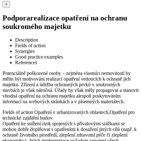
>
Podporarealizace opatření na ochranu
soukromého majetku
Description
Fields of action
Synergies
Good practice examples
References
Potenciálně poškozené osoby – zejména vlastníci nemovitostí by
mělin být motivováni realizací opatření vedoucích k ochraně jich
majetku. Zřízení a údržba ochranných prvků v soukromých
stavbách je však náročná. Úřady by však měly propagovat a stanovit
vhodná opatření na ochranu majetku alespoň poskytováním
informací na webových stránkách a v písemných materiálech.
Fields of action
Opatření v urbanizovaných oblastech,Opatření pro
technické zajištění budov
Opatření ke snížení rizik spojených s přívalovými srážkami se
mohou dobře doplňovat s opatřeními k dosažení jiných cílů (např. k
ochraně životního prostředí, zlepšení zdravotní péče či zlepšení
ekonomiky). Jejich implementace vyžaduje zapojení všech