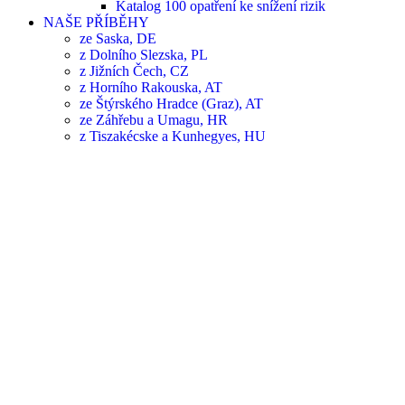
Katalog 100 opatření ke snížení rizik
NAŠE PŘÍBĚHY
ze Saska, DE
z Dolního Slezska, PL
z Jižních Čech, CZ
z Horního Rakouska, AT
ze Štýrského Hradce (Graz), AT
ze Záhřebu a Umagu, HR
z Tiszakécske a Kunhegyes, HU