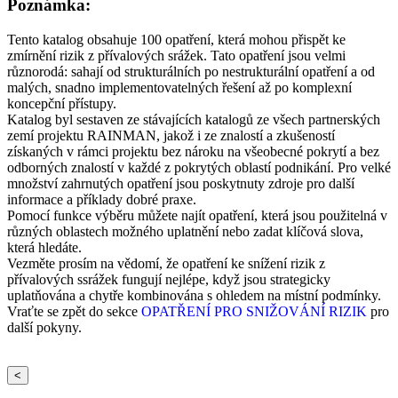
Poznámka:
Tento katalog obsahuje 100 opatření, která mohou přispět ke
zmírnění rizik z přívalových srážek. Tato opatření jsou velmi
různorodá: sahají od strukturálních po nestrukturální opatření a od
malých, snadno implementovatelných řešení až po komplexní
koncepční přístupy.
Katalog byl sestaven ze stávajících katalogů ze všech partnerských
zemí projektu RAINMAN, jakož i ze znalostí a zkušeností
získaných v rámci projektu bez nároku na všeobecné pokrytí a bez
odborných znalostí v každé z pokrytých oblastí podnikání. Pro velké
množství zahrnutých opatření jsou poskytnuty zdroje pro další
informace a příklady dobré praxe.
Pomocí funkce výběru můžete najít opatření, která jsou použitelná v
různých oblastech možného uplatnění nebo zadat klíčová slova,
která hledáte.
Vezměte prosím na vědomí, že opatření ke snížení rizik z
přívalových ssrážek fungují nejlépe, když jsou strategicky
uplatňována a chytře kombinována s ohledem na místní podmínky.
Vraťte se zpět do sekce
OPATŘENÍ PRO SNIŽOVÁNÍ RIZIK
pro
další pokyny.
<