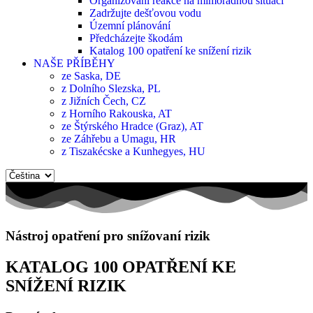
Organizování reakce na mimořádnou situaci
Zadržujte dešťovou vodu
Územní plánování
Předcházejte škodám
Katalog 100 opatření ke snížení rizik
NAŠE PŘÍBĚHY
ze Saska, DE
z Dolního Slezska, PL
z Jižních Čech, CZ
z Horního Rakouska, AT
ze Štýrského Hradce (Graz), AT
ze Záhřebu a Umagu, HR
z Tiszakécske a Kunhegyes, HU
Zvolte
jazyk
Nástroj opatření pro snížovaní rizik
KATALOG 100 OPATŘENÍ KE
SNÍŽENÍ RIZIK