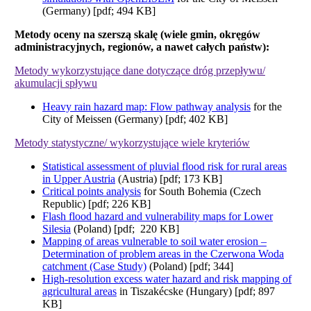
(Germany) [pdf; 494 KB]
Metody oceny na szerszą skalę (wiele gmin, okręgów
administracyjnych, regionów, a nawet całych państw):
Metody wykorzystujące dane dotyczące dróg przepływu/
akumulacji spływu
Heavy rain hazard map: Flow pathway analysis
for the
City of Meissen (Germany) [pdf; 402 KB]
Metody statystyczne/ wykorzystujące wiele kryteriów
Statistical assessment of pluvial flood risk for rural areas
in Upper Austria
(Austria) [pdf; 173 KB]
Critical points analysis
for South Bohemia (Czech
Republic) [pdf; 226 KB]
Flash flood hazard and vulnerability maps for Lower
Silesia
(Poland) [pdf; 220 KB]
Mapping of areas vulnerable to soil water erosion –
Determination of problem areas in the Czerwona Woda
catchment (Case Study)
(Poland) [pdf; 344]
High-resolution excess water hazard and risk mapping of
agricultural areas
in Tiszakécske (Hungary) [pdf; 897
KB]