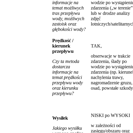
informacje na
wodzie po wystąpieni
temat możliwych
zdarzenia („w terenie”
tras przepływu
lub w drodze analizy
wody, możliwych
zdjęć
zastoisk oraz
lotniczych/satelitarnyc
głębokości wody?
Prędkość /
kierunek
TAK,
przepływu
obserwacje w trakcie
Czy ta metoda
zdarzenia, ślady po
dostarcza
wodzie po wystąpieni
informacje na
zdarzenia (np. kierune
temat prędkości
nachylenia trawy,
przepływu wody
nagromadzenie gruzu,
oraz kierunku
osad, powstałe szkody
przepływu?
NISKI po WYSOKI
Wysiłek
w zależności od
Jakiego wysiłku
zasięgu/obszaru oraz