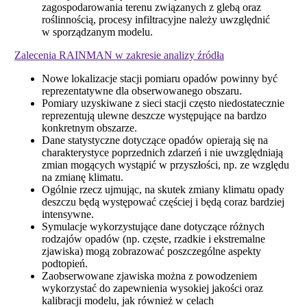
zagospodarowania terenu związanych z glebą oraz
roślinnością, procesy infiltracyjne należy uwzględnić
w sporządzanym modelu.
Zalecenia RAINMAN w zakresie analizy źródła
Nowe lokalizacje stacji pomiaru opadów powinny być
reprezentatywne dla obserwowanego obszaru.
Pomiary uzyskiwane z sieci stacji często niedostatecznie
reprezentują ulewne deszcze występujące na bardzo
konkretnym obszarze.
Dane statystyczne dotyczące opadów opierają się na
charakterystyce poprzednich zdarzeń i nie uwzględniają
zmian mogących wystąpić w przyszłości, np. ze względu
na zmianę klimatu.
Ogólnie rzecz ujmując, na skutek zmiany klimatu opady
deszczu będą występować częściej i będą coraz bardziej
intensywne.
Symulacje wykorzystujące dane dotyczące różnych
rodzajów opadów (np. częste, rzadkie i ekstremalne
zjawiska) mogą zobrazować poszczególne aspekty
podtopień.
Zaobserwowane zjawiska można z powodzeniem
wykorzystać do zapewnienia wysokiej jakości oraz
kalibracji modelu, jak również w celach