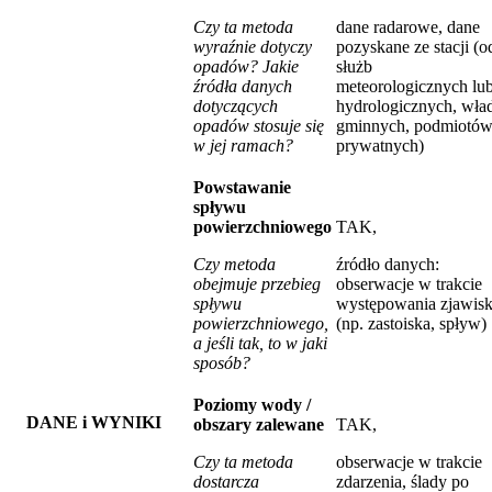
Czy ta metoda
dane radarowe, dane
wyraźnie dotyczy
pozyskane ze stacji (o
opadów? Jakie
służb
źródła danych
meteorologicznych lu
dotyczących
hydrologicznych, wła
opadów stosuje się
gminnych, podmiotó
w jej ramach?
prywatnych)
Powstawanie
spływu
powierzchniowego
TAK,
Czy metoda
źródło danych:
obejmuje przebieg
obserwacje w trakcie
spływu
występowania zjawis
powierzchniowego,
(np. zastoiska, spływ)
a jeśli tak, to w jaki
sposób?
Poziomy wody /
DANE i WYNIKI
obszary zalewane
TAK,
Czy ta metoda
obserwacje w trakcie
dostarcza
zdarzenia, ślady po