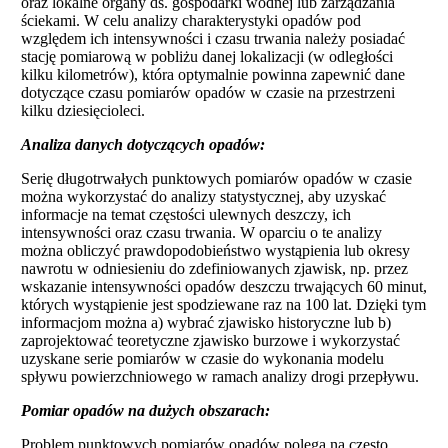
oraz lokalne organy ds. gospodarki wodnej lub zarządzania
ściekami. W celu analizy charakterystyki opadów pod
względem ich intensywności i czasu trwania należy posiadać
stację pomiarową w pobliżu danej lokalizacji (w odległości
kilku kilometrów), która optymalnie powinna zapewnić dane
dotyczące czasu pomiarów opadów w czasie na przestrzeni
kilku dziesięcioleci.
Analiza danych dotyczących opadów:
Serię długotrwałych punktowych pomiarów opadów w czasie
można wykorzystać do analizy statystycznej, aby uzyskać
informacje na temat częstości ulewnych deszczy, ich
intensywności oraz czasu trwania. W oparciu o te analizy
można obliczyć prawdopodobieństwo wystąpienia lub okresy
nawrotu w odniesieniu do zdefiniowanych zjawisk, np. przez
wskazanie intensywności opadów deszczu trwających 60 minut,
których wystąpienie jest spodziewane raz na 100 lat. Dzięki tym
informacjom można a) wybrać zjawisko historyczne lub b)
zaprojektować teoretyczne zjawisko burzowe i wykorzystać
uzyskane serie pomiarów w czasie do wykonania modelu
spływu powierzchniowego w ramach analizy drogi przepływu.
Pomiar opadów na dużych obszarach:
Problem punktowych pomiarów opadów polega na często