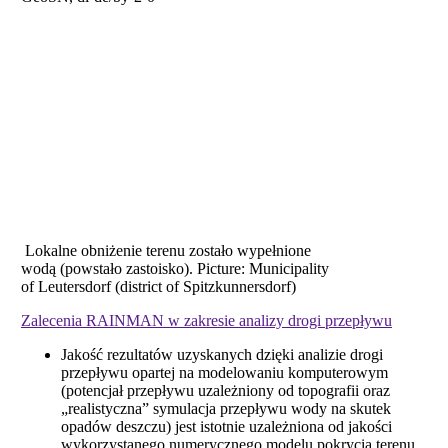
Lokalne obniżenie terenu zostało wypełnione
wodą (powstało zastoisko). Picture: Municipality
of Leutersdorf (district of Spitzkunnersdorf)
Zalecenia RAINMAN w zakresie analizy drogi przepływu
Jakość rezultatów uzyskanych dzięki analizie drogi
przepływu opartej na modelowaniu komputerowym
(potencjał przepływu uzależniony od topografii oraz
„realistyczna” symulacja przepływu wody na skutek
opadów deszczu) jest istotnie uzależniona od jakości
wykorzystanego numerycznego modelu pokrycia terenu.