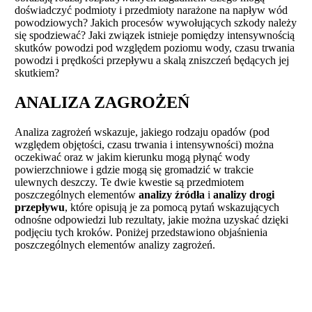
doświadczyć podmioty i przedmioty narażone na napływ wód
powodziowych? Jakich procesów wywołujących szkody należy
się spodziewać? Jaki związek istnieje pomiędzy intensywnością
skutków powodzi pod względem poziomu wody, czasu trwania
powodzi i prędkości przepływu a skalą zniszczeń będących jej
skutkiem?
ANALIZA ZAGROŻEŃ
Analiza zagrożeń wskazuje, jakiego rodzaju opadów (pod
względem objętości, czasu trwania i intensywności) można
oczekiwać oraz w jakim kierunku mogą płynąć wody
powierzchniowe i gdzie mogą się gromadzić w trakcie
ulewnych deszczy. Te dwie kwestie są przedmiotem
poszczególnych elementów
analizy źródła
i
analizy drogi
przepływu
, które opisują je za pomocą pytań wskazujących
odnośne odpowiedzi lub rezultaty, jakie można uzyskać dzięki
podjęciu tych kroków. Poniżej przedstawiono objaśnienia
poszczególnych elementów analizy zagrożeń.