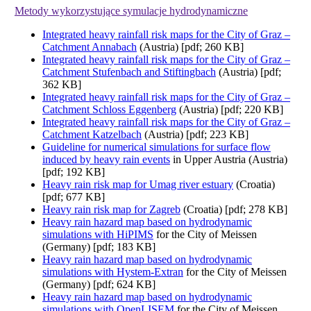
Metody wykorzystujące symulacje hydrodynamiczne
Integrated heavy rainfall risk maps for the City of Graz –
Catchment Annabach
(Austria) [pdf; 260 KB]
Integrated heavy rainfall risk maps for the City of Graz –
Catchment Stufenbach and Stiftingbach
(Austria) [pdf;
362 KB]
Integrated heavy rainfall risk maps for the City of Graz –
Catchment Schloss Eggenberg
(Austria) [pdf; 220 KB]
Integrated heavy rainfall risk maps for the City of Graz –
Catchment Katzelbach
(Austria) [pdf; 223 KB]
Guideline for numerical simulations for surface flow
induced by heavy rain events
in Upper Austria (Austria)
[pdf; 192 KB]
Heavy rain risk map for Umag river estuary
(Croatia)
[pdf; 677 KB]
Heavy rain risk map for Zagreb
(Croatia) [pdf; 278 KB]
Heavy rain hazard map based on hydrodynamic
simulations with HiPIMS
for the City of Meissen
(Germany) [pdf; 183 KB]
Heavy rain hazard map based on hydrodynamic
simulations with Hystem-Extran
for the City of Meissen
(Germany) [pdf; 624 KB]
Heavy rain hazard map based on hydrodynamic
simulations with OpenLISEM
for the City of Meissen