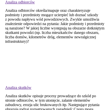
Analiza odbiorców
Analiza odbiorców określa/mapuje oraz charakteryzuje
podmioty i przedmioty mogące ucierpieć lub doznać szkody
z powodu napływu wód powodziowych. Zwykle umożliwia
znalezienie odpowiedzi na pytania: Jakie podmioty i przedmioty
są narażone? W jakiej liczbie występują na obszarze dotkniętym
skutkami powodzi (np. liczba mieszkańców danego obszaru,
liczba domów, kilometrów dróg, elementów newralgicznej
infrastruktury)?
Analiza skutków
Analiza skutków opisuje procesy prowadzące do szkód po
stronie odbiorców, w tym utonięcie, zalanie elementów
zabudowy, erozja ulic brukowanych itp. Następujące pytania
obrazują rodzaj rozpatrywanych zagadnień: Czego mogą