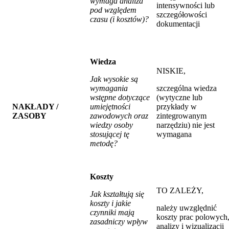
wymaga analiza
intensywności lub
pod względem
szczegółowości
czasu (i kosztów)?
dokumentacji
Wiedza
NISKIE,
Jak wysokie są
wymagania
szczególna wiedza
wstępne dotyczące
(wytyczne lub
NAKŁADY /
umiejętności
przykłady w
ZASOBY
zawodowych oraz
zintegrowanym
wiedzy osoby
narzędziu) nie jest
stosującej tę
wymagana
metodę?
Koszty
TO ZALEŻY,
Jak kształtują się
koszty i jakie
należy uwzględnić
czynniki mają
koszty prac polowych
zasadniczy wpływ
analizy i wizualizacji