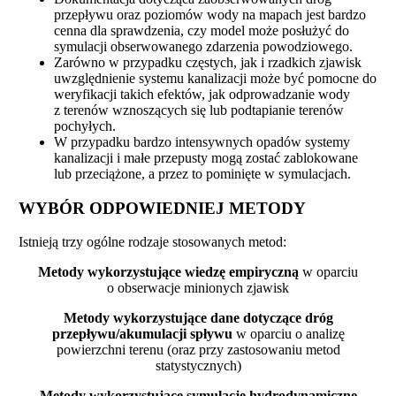
przepływu oraz poziomów wody na mapach jest bardzo
cenna dla sprawdzenia, czy model może posłużyć do
symulacji obserwowanego zdarzenia powodziowego. ​
Zarówno w przypadku częstych, jak i rzadkich zjawisk
uwzględnienie systemu kanalizacji może być pomocne do
weryfikacji takich efektów, jak odprowadzanie wody
z terenów wznoszących się lub podtapianie terenów
pochyłych.
W przypadku bardzo intensywnych opadów systemy
kanalizacji i małe przepusty mogą zostać zablokowane
lub przeciążone, a przez to pominięte w symulacjach.
WYBÓR ODPOWIEDNIEJ METODY
Istnieją trzy ogólne rodzaje stosowanych metod:
Metody wykorzystujące wiedzę empiryczną
w oparciu
o obserwacje minionych zjawisk
Metody wykorzystujące dane dotyczące dróg
przepływu/akumulacji spływu
w oparciu o analizę
powierzchni terenu (oraz przy zastosowaniu metod
statystycznych)
Metody wykorzystujące symulacje hydrodynamiczne