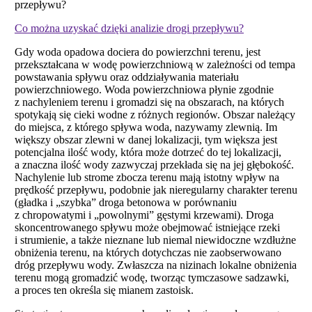
przepływu?
Co można uzyskać dzięki analizie drogi przepływu?
Gdy woda opadowa dociera do powierzchni terenu, jest
przekształcana w wodę powierzchniową w zależności od tempa
powstawania spływu oraz oddziaływania materiału
powierzchniowego. Woda powierzchniowa płynie zgodnie
z nachyleniem terenu i gromadzi się na obszarach, na których
spotykają się cieki wodne z różnych regionów. Obszar należący
do miejsca, z którego spływa woda, nazywamy zlewnią. Im
większy obszar zlewni w danej lokalizacji, tym większa jest
potencjalna ilość wody, która może dotrzeć do tej lokalizacji,
a znaczna ilość wody zazwyczaj przekłada się na jej głębokość.
Nachylenie lub strome zbocza terenu mają istotny wpływ na
prędkość przepływu, podobnie jak nieregularny charakter terenu
(gładka i „szybka” droga betonowa w porównaniu
z chropowatymi i „powolnymi” gęstymi krzewami). Droga
skoncentrowanego spływu może obejmować istniejące rzeki
i strumienie, a także nieznane lub niemal niewidoczne wzdłużne
obniżenia terenu, na których dotychczas nie zaobserwowano
dróg przepływu wody. Zwłaszcza na nizinach lokalne obniżenia
terenu mogą gromadzić wodę, tworząc tymczasowe sadzawki,
a proces ten określa się mianem zastoisk.