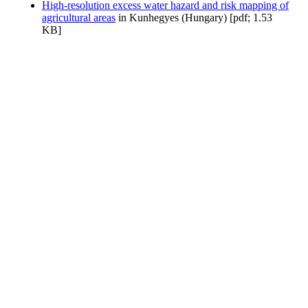
High-resolution excess water hazard and risk mapping of
agricultural areas
in Kunhegyes (Hungary) [pdf; 1.53
KB]