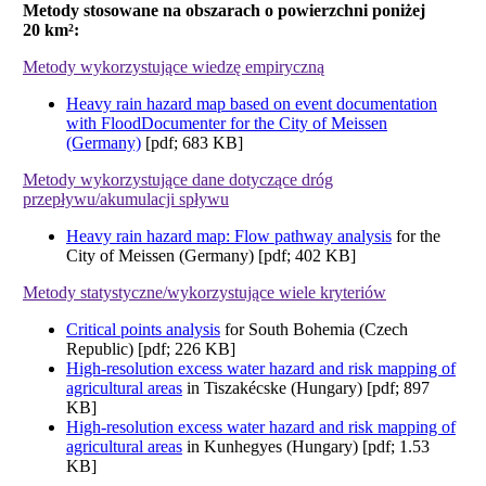
Metody stosowane na obszarach o powierzchni poniżej
20 km²:
Metody wykorzystujące wiedzę empiryczną
Heavy rain hazard map based on event documentation
with FloodDocumenter for the City of Meissen
(Germany)
[pdf; 683 KB]
Metody wykorzystujące dane dotyczące dróg
przepływu/akumulacji spływu
Heavy rain hazard map: Flow pathway analysis
for the
City of Meissen (Germany) [pdf; 402 KB]
Metody statystyczne/wykorzystujące wiele kryteriów
Critical points analysis
for South Bohemia (Czech
Republic) [pdf; 226 KB]
High-resolution excess water hazard and risk mapping of
agricultural areas
in Tiszakécske (Hungary) [pdf; 897
KB]
High-resolution excess water hazard and risk mapping of
agricultural areas
in Kunhegyes (Hungary) [pdf; 1.53
KB]