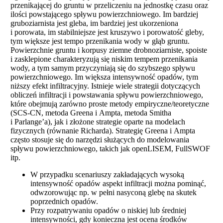
przenikającej do gruntu w przeliczeniu na jednostkę czasu oraz
ilości powstającego spływu powierzchniowego. Im bardziej
gruboziarnista jest gleba, im bardziej jest ukorzeniona
i porowata, im stabilniejsze jest kruszywo i porowatość gleby,
tym większe jest tempo przenikania wody w głąb gruntu.
Powierzchnie gruntu i korpusy ziemne drobnoziarniste, spoiste
i zasklepione charakteryzują się niskim tempem przenikania
wody, a tym samym przyczyniają się do szybszego spływu
powierzchniowego. Im większa intensywność opadów, tym
niższy efekt infiltracyjny. Istnieje wiele strategii dotyczących
obliczeń infiltracji i powstawania spływu powierzchniowego,
które obejmują zarówno proste metody empiryczne/teoretyczne
(SCS-CN, metoda Greena i Ampta, metoda Smitha
i Parlange’a), jak i złożone strategie oparte na modelach
fizycznych (równanie Richarda). Strategię Greena i Ampta
często stosuje się do narzędzi służących do modelowania
spływu powierzchniowego, takich jak openLISEM, FullSWOF
itp.
W przypadku scenariuszy zakładających wysoką
intensywność opadów aspekt infiltracji można pominąć,
odwzorowując np. w pełni nasyconą glebę na skutek
poprzednich opadów.
Przy rozpatrywaniu opadów o niskiej lub średniej
intensywności, gdy konieczna jest ocena środków