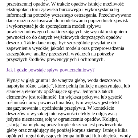
przestrzennej opadów. W trakcie opadów istnieje możliwość
ekstrapolacji toru zjawiska burzowego i wykorzystania tej
informacji na potrzeby wczesnego ostrzegania. Przechowywane
dane można zastosować do modelowania poprzednich zjawisk
i wykorzystać je do sporządzenia modeli spływu
powierzchniowego charakteryzujących się wysokim stopniem
pewności co do danych wejściowych dotyczących opadów
deszczu. Takie dane mogą być szczególnie przydatne do
zapewnienia wysokiej jakości modelu oraz przeprowadzenia
szczegółowej analizy przeszłych wydarzeń na potrzeby
przyszłych środków prewencyjnych i ochronnych.
Jak i gdzie powstaje spływ powierzchniowy?
Płynąc w głąb gruntu i do wnętrza gleby, woda deszczowa
napotyka różne „stacje”, które pełnią funkcję magazynującą lub
stanowią elementy opóźniające spływ. Jednym z takich
elementów jest roślinność. Im większa pokrywa lub gęstość
roślinności oraz powierzchnia liści, tym większy jest efekt
magazynowania i opóźnienia przepływu. W kontekście
deszczów o wysokiej intensywności efekty te odgrywają
jedynie nieznaczną rolę w ograniczeniu opadów. Kolejną
„stacją” napotykaną przez krople deszczu jest powierzchnia
gleby oraz znajdujący się poniżej korpus ziemny. Istnieje kilka
ogólnych reguł dotyczących tempa infiltracji lub objętości wody