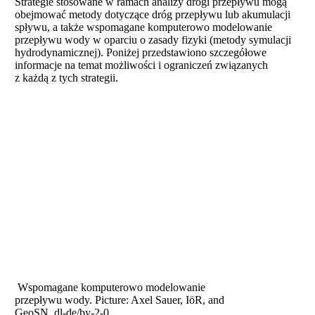
Strategie stosowane w ramach analizy drogi przepływu mogą
obejmować metody dotyczące dróg przepływu lub akumulacji
spływu, a także wspomagane komputerowo modelowanie
przepływu wody w oparciu o zasady fizyki (metody symulacji
hydrodynamicznej). Poniżej przedstawiono szczegółowe
informacje na temat możliwości i ograniczeń związanych
z każdą z tych strategii.
Wspomagane komputerowo modelowanie
przepływu wody. Picture: Axel Sauer, IöR, and
GeoSN, dl-de/by-2-0