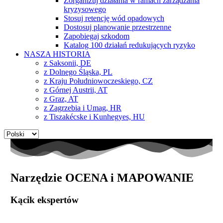
Zorganizuj działania w ramach zarządzania
kryzysowego
Stosuj retencję wód opadowych
Dostosuj planowanie przestrzenne
Zapobiegaj szkodom
Katalog 100 działań redukujących ryzyko
NASZA HISTORIA
z Saksonii, DE
z Dolnego Śląska, PL
z Kraju Południowoczeskiego, CZ
z Górnej Austrii, AT
z Graz, AT
z Zagrzebia i Umag, HR
z Tiszakécske i Kunhegyes, HU
Wybierz
język
Narzędzie OCENA i MAPOWANIE
Kącik ekspertów