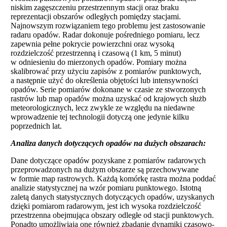
niskim zagęszczeniu przestrzennym stacji oraz braku
reprezentacji obszarów odległych pomiędzy stacjami.
Najnowszym rozwiązaniem tego problemu jest zastosowanie
radaru opadów. Radar dokonuje pośredniego pomiaru, lecz
zapewnia pełne pokrycie powierzchni oraz wysoką
rozdzielczość przestrzenną i czasową (1 km, 5 minut)
w odniesieniu do mierzonych opadów. Pomiary można
skalibrować przy użyciu zapisów z pomiarów punktowych,
a następnie użyć do określenia objętości lub intensywności
opadów. Serie pomiarów dokonane w czasie ze stworzonych
rastrów lub map opadów można uzyskać od krajowych służb
meteorologicznych, lecz zwykle ze względu na niedawne
wprowadzenie tej technologii dotyczą one jedynie kilku
poprzednich lat.
Analiza danych dotyczących opadów na dużych obszarach:
Dane dotyczące opadów pozyskane z pomiarów radarowych
przeprowadzonych na dużym obszarze są przechowywane
w formie map rastrowych. Każdą komórkę rastra można poddać
analizie statystycznej na wzór pomiaru punktowego. Istotną
zaletą danych statystycznych dotyczących opadów, uzyskanych
dzięki pomiarom radarowym, jest ich wysoka rozdzielczość
przestrzenna obejmująca obszary odległe od stacji punktowych.
Ponadto umożliwiają one również zbadanie dynamiki czasowo-