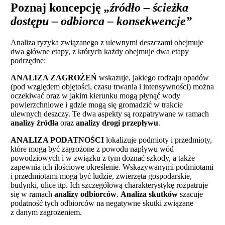
Poznaj koncepcję
„źródło – ścieżka
dostępu – odbiorca – konsekwencje”
Analiza ryzyka związanego z ulewnymi deszczami obejmuje
dwa główne etapy, z których każdy obejmuje dwa etapy
podrzędne:
ANALIZA ZAGROŻEŃ
wskazuje, jakiego rodzaju opadów
(pod względem objętości, czasu trwania i intensywności) można
oczekiwać oraz w jakim kierunku mogą płynąć wody
powierzchniowe i gdzie mogą się gromadzić w trakcie
ulewnych deszczy. Te dwa aspekty są rozpatrywane w ramach
analizy źródła
oraz
analizy drogi przepływu
.
ANALIZA PODATNOŚCI
lokalizuje podmioty i przedmioty,
które mogą być zagrożone z powodu napływu wód
powodziowych i w związku z tym doznać szkody, a także
zapewnia ich ilościowe określenie. Wskazywanymi podmiotami
i przedmiotami mogą być ludzie, zwierzęta gospodarskie,
budynki, ulice itp. Ich szczegółową charakterystykę rozpatruje
się w ramach
analizy odbiorców
.
Analiza skutków
szacuje
podatność tych odbiorców na negatywne skutki związane
z danym zagrożeniem.