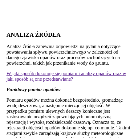
ANALIZA ŹRÓDŁA
Analiza źródła zapewnia odpowiedzi na pytania dotyczące
powstawania spływu powierzchniowego w zależności od
danego zjawiska opadów oraz procesów zachodzących na
powierzchni, takich jak przenikanie wody do gruntu.
W jaki sposób dokonuje się pomiaru i analizy opadów oraz w
jaki sposób są one przedstawiane?
Punktowy pomiar opadów:
Pomiaru opadów można dokonać bezpośrednio, gromadząc
wodę deszczową, a następnie mierząc jej objętość. W
przypadku pomiaru ulewnych deszczy konieczne jest
zastosowanie urządzeń zapewniających automatyczną
rejestrację i wysoką rozdzielczość czasową. Oznacza to, że
rejestracji objętości opadów dokonuje się np. co minutę. Takimi
stacjami zwykle zarządzają krajowe służby meteorologiczne