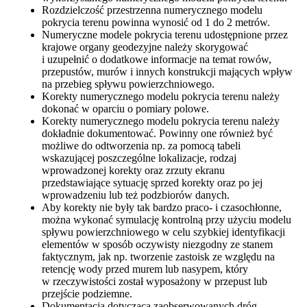
Rozdzielczość przestrzenna numerycznego modelu
pokrycia terenu powinna wynosić od 1 do 2 metrów.
Numeryczne modele pokrycia terenu udostępnione przez
krajowe organy geodezyjne należy skorygować
i uzupełnić o dodatkowe informacje na temat rowów,
przepustów, murów i innych konstrukcji mających wpływ
na przebieg spływu powierzchniowego.
Korekty numerycznego modelu pokrycia terenu należy
dokonać w oparciu o pomiary polowe.
Korekty numerycznego modelu pokrycia terenu należy
dokładnie dokumentować. Powinny one również być
możliwe do odtworzenia np. za pomocą tabeli
wskazującej poszczególne lokalizacje, rodzaj
wprowadzonej korekty oraz zrzuty ekranu
przedstawiające sytuację sprzed korekty oraz po jej
wprowadzeniu lub też podzbiorów danych.
Aby korekty nie były tak bardzo praco- i czasochłonne,
można wykonać symulację kontrolną przy użyciu modelu
spływu powierzchniowego w celu szybkiej identyfikacji
elementów w sposób oczywisty niezgodny ze stanem
faktycznym, jak np. tworzenie zastoisk ze względu na
retencję wody przed murem lub nasypem, który
w rzeczywistości został wyposażony w przepust lub
przejście podziemne.
Dokumentacja dotycząca zaobserwowanych dróg