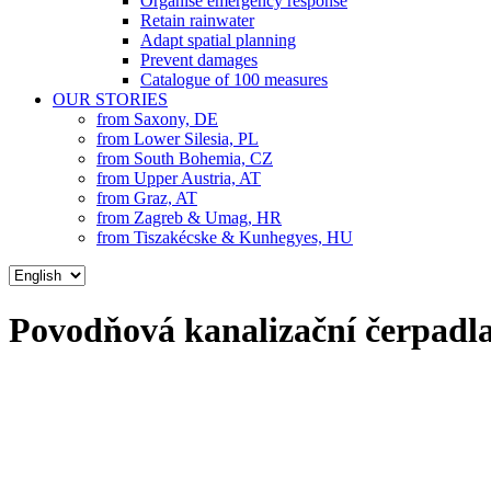
Organise emergency response
Retain rainwater
Adapt spatial planning
Prevent damages
Catalogue of 100 measures
OUR STORIES
from Saxony, DE
from Lower Silesia, PL
from South Bohemia, CZ
from Upper Austria, AT
from Graz, AT
from Zagreb & Umag, HR
from Tiszakécske & Kunhegyes, HU
Choose
a
language
Povodňová kanalizační čerpadl