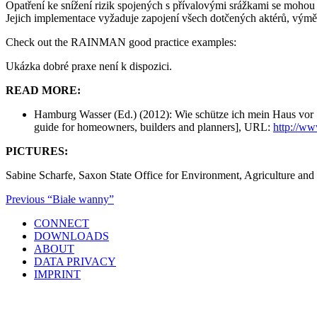
Opatření ke snížení rizik spojených s přívalovými srážkami se mohou d
Jejich implementace vyžaduje zapojení všech dotčených aktérů, výměn
Check out the RAINMAN good practice examples:
Ukázka dobré praxe není k dispozici.
READ MORE:
Hamburg Wasser (Ed.) (2012): Wie schütze ich mein Haus vor St
guide for homeowners, builders and planners], URL:
http://ww
PICTURES:
Sabine Scharfe, Saxon State Office for Environment, Agriculture an
Post
Previous
Previous
“Białe wanny”
Post
navigation
CONNECT
DOWNLOADS
ABOUT
DATA PRIVACY
IMPRINT