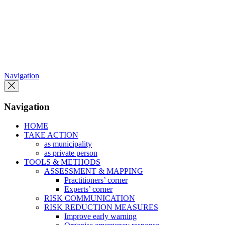
Skip
to
the
content
Navigation
Navigation
HOME
TAKE ACTION
as municipality
as private person
TOOLS & METHODS
ASSESSMENT & MAPPING
Practitioners’ corner
Experts’ corner
RISK COMMUNICATION
RISK REDUCTION MEASURES
Improve early warning