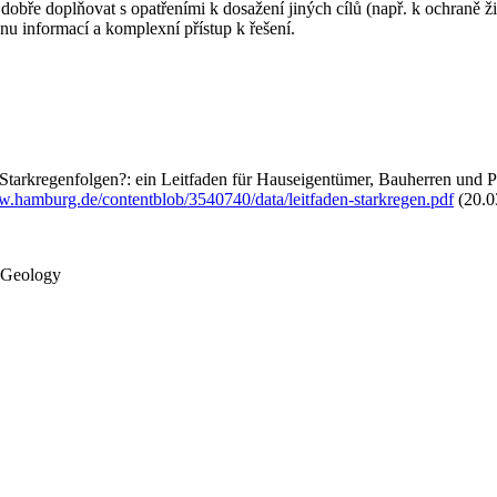
obře doplňovat s opatřeními k dosažení jiných cílů (např. k ochraně ži
u informací a komplexní přístup k řešení.
arkregenfolgen?: ein Leitfaden für Hauseigentümer, Bauherren und Pla
w.hamburg.de/contentblob/3540740/data/leitfaden-starkregen.pdf
(20.0
d Geology