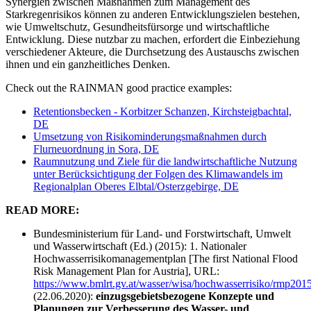
Synergien zwischen Maßnahmen zum Management des
Starkregenrisikos können zu anderen Entwicklungszielen bestehen,
wie Umweltschutz, Gesundheitsfürsorge und wirtschaftliche
Entwicklung. Diese nutzbar zu machen, erfordert die Einbeziehung
verschiedener Akteure, die Durchsetzung des Austauschs zwischen
ihnen und ein ganzheitliches Denken.
Check out the RAINMAN good practice examples:
Retentionsbecken - Korbitzer Schanzen, Kirchsteigbachtal,
DE
Umsetzung von Risikominderungsmaßnahmen durch
Flurneuordnung in Sora, DE
Raumnutzung und Ziele für die landwirtschaftliche Nutzung
unter Berücksichtigung der Folgen des Klimawandels im
Regionalplan Oberes Elbtal/Osterzgebirge, DE
READ MORE:
Bundesministerium für Land- und Forstwirtschaft, Umwelt
und Wasserwirtschaft (Ed.) (2015): 1. Nationaler
Hochwasserrisikomanagementplan [The first National Flood
Risk Management Plan for Austria], URL:
https://www.bmlrt.gv.at/wasser/wisa/hochwasserrisiko/rmp20
(22.06.2020):
einzugsgebietsbezogene Konzepte und
Planungen zur Verbesserung des Wasser- und