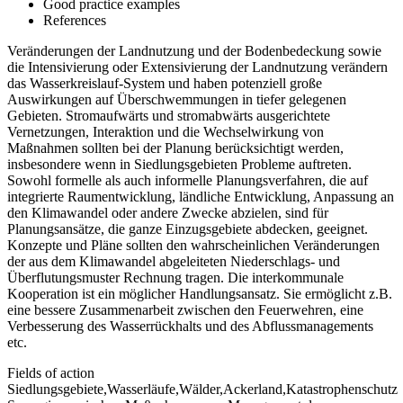
Good practice examples
References
Veränderungen der Landnutzung und der Bodenbedeckung sowie
die Intensivierung oder Extensivierung der Landnutzung verändern
das Wasserkreislauf-System und haben potenziell große
Auswirkungen auf Überschwemmungen in tiefer gelegenen
Gebieten. Stromaufwärts und stromabwärts ausgerichtete
Vernetzungen, Interaktion und die Wechselwirkung von
Maßnahmen sollten bei der Planung berücksichtigt werden,
insbesondere wenn in Siedlungsgebieten Probleme auftreten.
Sowohl formelle als auch informelle Planungsverfahren, die auf
integrierte Raumentwicklung, ländliche Entwicklung, Anpassung an
den Klimawandel oder andere Zwecke abzielen, sind für
Planungsansätze, die ganze Einzugsgebiete abdecken, geeignet.
Konzepte und Pläne sollten den wahrscheinlichen Veränderungen
der aus dem Klimawandel abgeleiteten Niederschlags- und
Überflutungsmuster Rechnung tragen. Die interkommunale
Kooperation ist ein möglicher Handlungsansatz. Sie ermöglicht z.B.
eine bessere Zusammenarbeit zwischen den Feuerwehren, eine
Verbesserung des Wasserrückhalts und des Abflussmanagements
etc.
Fields of action
Siedlungsgebiete,Wasserläufe,Wälder,Ackerland,Katastrophenschutz