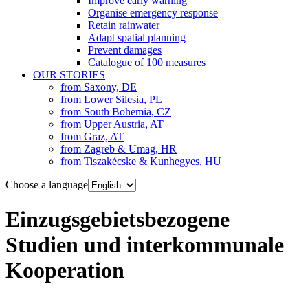
Improve early warning
Organise emergency response
Retain rainwater
Adapt spatial planning
Prevent damages
Catalogue of 100 measures
OUR STORIES
from Saxony, DE
from Lower Silesia, PL
from South Bohemia, CZ
from Upper Austria, AT
from Graz, AT
from Zagreb & Umag, HR
from Tiszakécske & Kunhegyes, HU
Choose a language
Einzugsgebietsbezogene
Studien und interkommunale
Kooperation