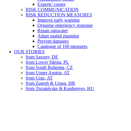
Experts’ corner
RISK COMMUNICATION
RISK REDUCTION MEASURES
Improve early warning
Organise emergency response
Retain rainwater
Adapt spatial planning
Prevent damages
Catalogue of 100 measures
OUR STORIES
from Saxony, DE
from Lower Silesia, PL
from South Bohemia, CZ
from Upper Austria, AT
from Graz, AT
from Zagreb & Umag, HR
from Tiszakécske & Kunhegyes, HU