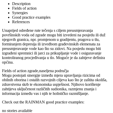
Description
Fields of action
Synergies
Good practice examples
References
Unaprijed određene rute tečenja s ciljem preusmjeravanja
površinskih voda od zgrade mogu biti izvedeni na posjedu ili duž
njegovih granica, npr. promjenom u gradijentu, pragova u tlu,
formiranjem depresija ili izvedbom građevinskih elemenata za
preusmjeravanje vode kao što su zidovi. Na posjedu mogu biti
izgrađeni spremnici ili jarci za prikupljanje vode i osiguravanje
kontroliranog procjeđivanja u tlo. Moguće je da zahtjeve definira
općina.
Fields of action
zgrade,naseljena područja
Mogu postojati sinergije između mjera upravljanja rizicima od
obilnih oborina i ostalih razvojnih ciljeva kao što je zaštita okoliša,
zdravstvena skrb te ekonomska uspješnost. Njihovo korištenje
zahtijeva uključenost različitih sudionika, razmjenu znanja i
informacija između vas i njih te holističko razmišljanje.
Check out the RAINMAN good practice examples:
no stories available