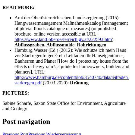
READ MORE:
Amt der Oberösterreichischen Landesregierung (2015):
Hangwassermanagement Maßnahmenkatalog [management
of pluvial floods catalogue of measures] (unpublished
brochure, online version accessible at URL:
https://www.land-oberoesterreich.gv.at/222593.htm
):
Abflussgraben, Abflussmulde, Rohrleitungen
Hamburg Wasser (Ed.) (2012): Wie schütze ich mein Haus
vor Starkregenfolgen?: ein Leitfaden für Hauseigentümer,
Bauherren und Planer [How do I protect my house from the
effects of heavy rain?: a guide for homeowners, builders and
planners], URL:
http://www.hamburg.de/contentblob/3540740/data/leitfaden-
starkregen.pdf
(20.03.2020):
Dränung
PICTURES:
Sabine Scharfe, Saxon State Office for Environment, Agriculture
and Geology
Post navigation
Previous Post
Previous
Wiedervernässung