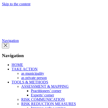
Skip to the content
Navigation
Navigation
HOME
TAKE ACTION
as municipality
as private person
TOOLS & METHODS
ASSESSMENT & MAPPING
Practitioners’ corner
Experts’ corner
RISK COMMUNICATION
RISK REDUCTION MEASURES