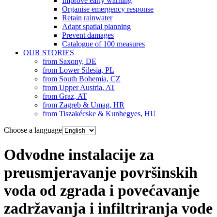
Improve early warning
Organise emergency response
Retain rainwater
Adapt spatial planning
Prevent damages
Catalogue of 100 measures
OUR STORIES
from Saxony, DE
from Lower Silesia, PL
from South Bohemia, CZ
from Upper Austria, AT
from Graz, AT
from Zagreb & Umag, HR
from Tiszakécske & Kunhegyes, HU
Choose a language
Odvodne instalacije za
preusmjeravanje površinskih
voda od zgrada i povećavanje
zadržavanja i infiltriranja vode