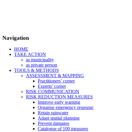
Navigation
HOME
TAKE ACTION
as municipality
as private person
TOOLS & METHODS
ASSESSMENT & MAPPING
Practitioners’ corner
Experts’ corner
RISK COMMUNICATION
RISK REDUCTION MEASURES
Improve early warning
Organise emergency response
Retain rainwater
Adapt spatial planning
Prevent damages
Catalogue of 100 measures