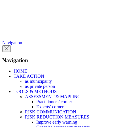
Skip
to
the
content
Navigation
Navigation
HOME
TAKE ACTION
as municipality
as private person
TOOLS & METHODS
ASSESSMENT & MAPPING
Practitioners’ corner
Experts’ corner
RISK COMMUNICATION
RISK REDUCTION MEASURES
Improve early warning