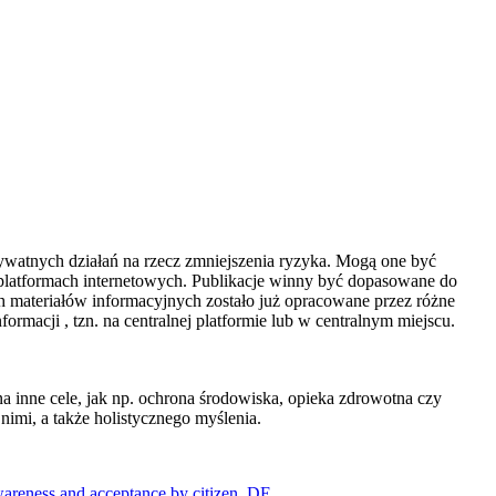
ywatnych działań na rzecz zmniejszenia ryzyka. Mogą one być
a platformach internetowych. Publikacje winny być dopasowane do
ch materiałów informacyjnych zostało już opracowane przez różne
macji , tzn. na centralnej platformie lub w centralnym miejscu.
nne cele, jak np. ochrona środowiska, opieka zdrowotna czy
i, a także holistycznego myślenia.
wareness and acceptance by citizen, DE