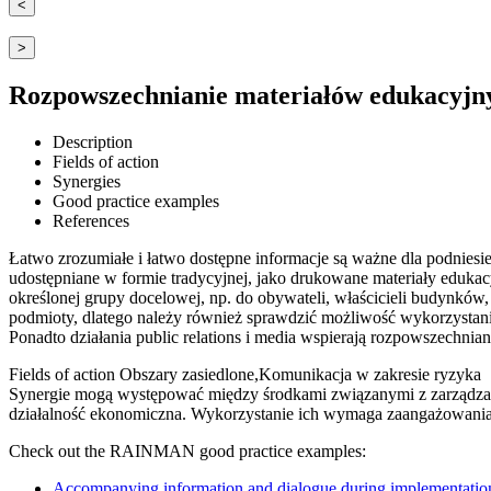
<
>
Rozpowszechnianie materiałów edukacyjn
Description
Fields of action
Synergies
Good practice examples
References
Łatwo zrozumiałe i łatwo dostępne informacje są ważne dla podnies
udostępniane w formie tradycyjnej, jako drukowane materiały edukac
określonej grupy docelowej, np. do obywateli, właścicieli budynków
podmioty, dlatego należy również sprawdzić możliwość wykorzystania 
Ponadto działania public relations i media wspierają rozpowszechnian
Fields of action
Obszary zasiedlone,Komunikacja w zakresie ryzyka
Synergie mogą występować między środkami związanymi z zarządzan
działalność ekonomiczna. Wykorzystanie ich wymaga zaangażowania
Check out the RAINMAN good practice examples:
Accompanying information and dialogue during implementation o