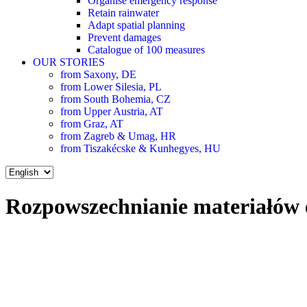
Organise emergency response
Retain rainwater
Adapt spatial planning
Prevent damages
Catalogue of 100 measures
OUR STORIES
from Saxony, DE
from Lower Silesia, PL
from South Bohemia, CZ
from Upper Austria, AT
from Graz, AT
from Zagreb & Umag, HR
from Tiszakécske & Kunhegyes, HU
Choose
a
language
Rozpowszechnianie materiałów