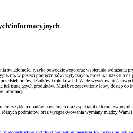
ych/informacyjnych
ienia świadomości ryzyka powodziowego oraz wspierania wdrażania pr
yjne, np. w postaci podręczników, wytycznych, broszur, ulotek lub n
, przedsiębiorców, leśników i rolników itd. Wiele wysokowartościowy
już istniejących produktów. Musi byc zapewniony łatwy dostęp do infor
ie informacji.
iem ryzykiem opadów nawalnych oraz aspektami ukierunkowanymi na i
 różnych podmiotów oraz wyegzekwowania wymiany między Wami i nim
f reconstruction and flood prevention measures for increasing risk a