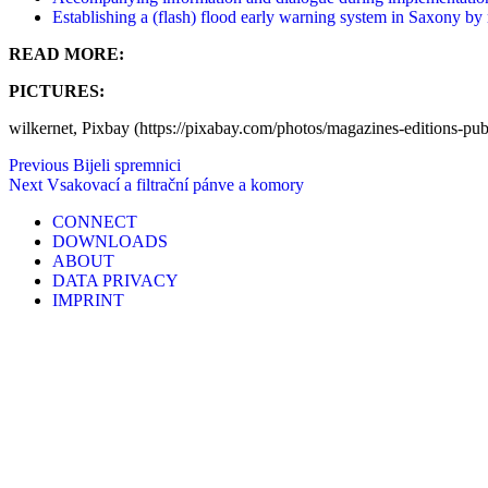
Establishing a (flash) flood early warning system in Saxony by
READ MORE:
PICTURES:
wilkernet, Pixbay (https://pixabay.com/photos/magazines-editions-pub
Post
Previous
Previous
Bijeli spremnici
Post
Next
Next
Vsakovací a filtrační pánve a komory
navigation
Post
CONNECT
DOWNLOADS
ABOUT
DATA PRIVACY
IMPRINT