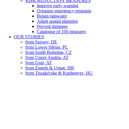
RISK REDUCTION MEASURES
Improve early warning
Organise emergency response
Retain rainwater
Adapt spatial planning
Prevent damages
Catalogue of 100 measures
OUR STORIES
from Saxony, DE
from Lower Silesia, PL
from South Bohemia, CZ
from Upper Austria, AT
from Graz, AT
from Zagreb & Umag, HR
from Tiszakécske & Kunhegyes, HU