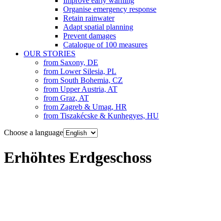
Improve early warning
Organise emergency response
Retain rainwater
Adapt spatial planning
Prevent damages
Catalogue of 100 measures
OUR STORIES
from Saxony, DE
from Lower Silesia, PL
from South Bohemia, CZ
from Upper Austria, AT
from Graz, AT
from Zagreb & Umag, HR
from Tiszakécske & Kunhegyes, HU
Choose a language
Erhöhtes Erdgeschoss