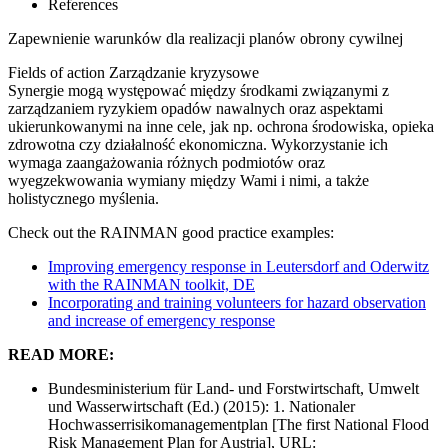
References
Zapewnienie warunków dla realizacji planów obrony cywilnej
Fields of action
Zarządzanie kryzysowe
Synergie mogą występować między środkami związanymi z
zarządzaniem ryzykiem opadów nawalnych oraz aspektami
ukierunkowanymi na inne cele, jak np. ochrona środowiska, opieka
zdrowotna czy działalność ekonomiczna. Wykorzystanie ich
wymaga zaangażowania różnych podmiotów oraz
wyegzekwowania wymiany między Wami i nimi, a także
holistycznego myślenia.
Check out the RAINMAN good practice examples:
Improving emergency response in Leutersdorf and Oderwitz
with the RAINMAN toolkit, DE
Incorporating and training volunteers for hazard observation
and increase of emergency response
READ MORE:
Bundesministerium für Land- und Forstwirtschaft, Umwelt
und Wasserwirtschaft (Ed.) (2015): 1. Nationaler
Hochwasserrisikomanagementplan [The first National Flood
Risk Management Plan for Austria], URL: