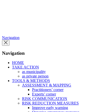
Skip
to
the
content
Navigation
Navigation
HOME
TAKE ACTION
as municipality
as private person
TOOLS & METHODS
ASSESSMENT & MAPPING
Practitioners’ corner
Experts’ corner
RISK COMMUNICATION
RISK REDUCTION MEASURES
Improve early warning