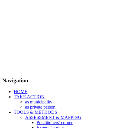
Navigation
HOME
TAKE ACTION
as municipality
as private person
TOOLS & METHODS
ASSESSMENT & MAPPING
Practitioners’ corner
Experts’ corner