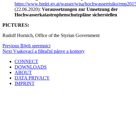
https://www.bmlrt.gv.at/wasser/wisa/hochwasserrisiko/rmp20
(22.06.2020):
Voraussetzungen zur Umsetzung der
Hochwasserkatastrophenschutzpläne sicherstellen
PICTURES:
Rudolf Hornich, Office of the Styrian Government
Post
Previous
Previous
Bijeli spremnici
Post
Next
Next
Vsakovací a filtrační pánve a komory
navigation
Post
CONNECT
DOWNLOADS
ABOUT
DATA PRIVACY
IMPRINT