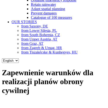
Organise emergency response
Retain rainwater
Adapt spatial planning
Prevent damages
Catalogue of 100 measures
OUR STORIES
from Saxony, DE
from Lower Silesia, PL
from South Bohemia, CZ
from Upper Austria, AT
from Graz, AT
from Zagreb & Umag, HR
from Tiszakécske & Kunhegyes, HU
Choose
a
language
Zapewnienie warunków dla
realizacji planów obrony
cywilnej