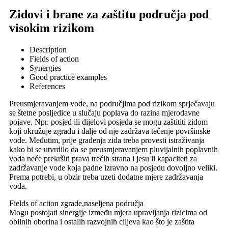
Zidovi i brane za zaštitu područja pod
visokim rizikom
Description
Fields of action
Synergies
Good practice examples
References
Preusmjeravanjem vode, na područjima pod rizikom sprječavaju
se štetne posljedice u slučaju poplava do razina mjerodavne
pojave. Npr. posjed ili dijelovi posjeda se mogu zaštititi zidom
koji okružuje zgradu i dalje od nje zadržava tečenje površinske
vode. Međutim, prije građenja zida treba provesti istraživanja
kako bi se utvrdilo da se preusmjeravanjem pluvijalnih poplavnih
voda neće prekršiti prava trećih strana i jesu li kapaciteti za
zadržavanje vode koja padne izravno na posjedu dovoljno veliki.
Prema potrebi, u obzir treba uzeti dodatne mjere zadržavanja
voda.
Fields of action
zgrade,naseljena područja
Mogu postojati sinergije između mjera upravljanja rizicima od
obilnih oborina i ostalih razvojnih ciljeva kao što je zaštita