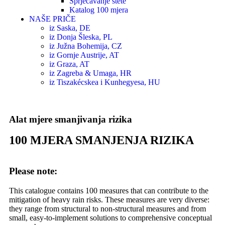
Sprječavanje štete
Katalog 100 mjera
NAŠE PRIČE
iz Saska, DE
iz Donja Šleska, PL
iz Južna Bohemija, CZ
iz Gornje Austrije, AT
iz Graza, AT
iz Zagreba & Umaga, HR
iz Tiszakécskea i Kunhegyesa, HU
Alat mjere smanjivanja rizika
100 MJERA SMANJENJA RIZIKA
Please note:
This catalogue contains 100 measures that can contribute to the
mitigation of heavy rain risks. These measures are very diverse:
they range from structural to non-structural measures and from
small, easy-to-implement solutions to comprehensive conceptual