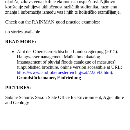
okoliša, zdravstvena skrb te ekonomska uspješnost. Njihovo
korištenje zahtijeva uključenost različitih sudionika, razmjenu
znanja i informacija između vas i njih te holističko razmišljanje.
Check out the RAINMAN good practice examples:
no stories available
READ MORE:
Amt der Oberösterreichischen Landesregierung (2015):
Hangwassermanagement Maßnahmenkatalog
[management of pluvial floods catalogue of measures]
(unpublished brochure, online version accessible at URL:
https://www.land-oberoesterreich.gv.at/222593.htm
):
Grundstücksmauer, Einfriedung
PICTURES:
Sabine Scharfe, Saxon State Office for Environment, Agriculture
and Geology