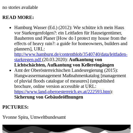
no stories available
READ MORE:
Hamburg Wasser (Ed.) (2012): Wie schütze ich mein Haus
vor Starkregenfolgen?: ein Leitfaden für Hauseigentümer,
Bauherren und Planer [How do I protect my house from the
effects of heavy rain?: a guide for homeowners, builders and
planners], URL:
http://www.hamburg.de/contentblob/3540740/data/leitfaden-
starkregen.pdf
(20.03.2020):
Aufkantung von
Lichtschächten, Aufkantung von Kellereingängen
Amt der Oberösterreichischen Landesregierung (2015):
Hangwassermanagement Maßnahmenkatalog [management
of pluvial floods catalogue of measures] (unpublished
brochure, online version accessible at URL:
https://www.land-oberoesterreich.gv.at/222593.htm
):
Sicherung von Gebäudeöffnungen
PICTURES:
Yvonne Spira, Umweltbundesamt