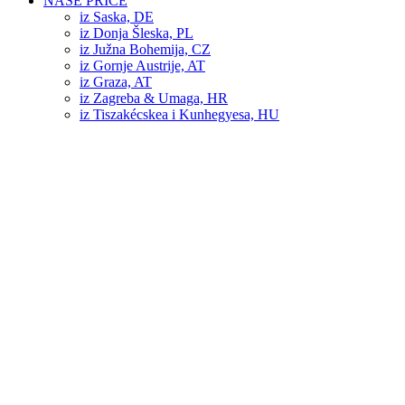
NAŠE PRIČE
iz Saska, DE
iz Donja Šleska, PL
iz Južna Bohemija, CZ
iz Gornje Austrije, AT
iz Graza, AT
iz Zagreba & Umaga, HR
iz Tiszakécskea i Kunhegyesa, HU