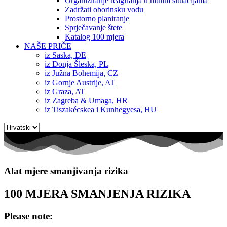
Organiziranje reagiranja u hitnim situacijama
Zadržati oborinsku vodu
Prostorno planiranje
Sprječavanje štete
Katalog 100 mjera
NAŠE PRIČE
iz Saska, DE
iz Donja Šleska, PL
iz Južna Bohemija, CZ
iz Gornje Austrije, AT
iz Graza, AT
iz Zagreba & Umaga, HR
iz Tiszakécskea i Kunhegyesa, HU
Odaberite
jezik
Alat mjere smanjivanja rizika
100 MJERA SMANJENJA RIZIKA
Please note: