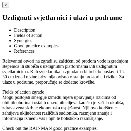
>
Uzdignuti svjetlarnici i ulazi u podrume
Description
Fields of action
Synergies
Good practice examples
References
Relevantni otvori na zgradi su zaštićeni od prodora vode izgradnjom
stepenica ili stubišta s uzdignutim platformama i/ili uzdignutim
svjetlarnicima. Rub svjetlarnika u zgradama bi trebalo postaviti 15-
30 cm iznad razine prizemlja ovisno o stanju prostorija i riziku. Za
ulaze u podrume, preporučuje se dodatno krovište.
Fields of action
zgrade
Mogu postojati sinergije između mjera upravljanja rizicima od
obilnih oborina i ostalih razvojnih ciljeva kao što je zaštita okoliša,
zdravstvena skrb te ekonomska uspješnost. Njihovo korištenje
zahtijeva uključenost različitih sudionika, razmjenu znanja i
informacija između vas i njih te holističko razmišljanje.
Check out the RAINMAN good practice examples: