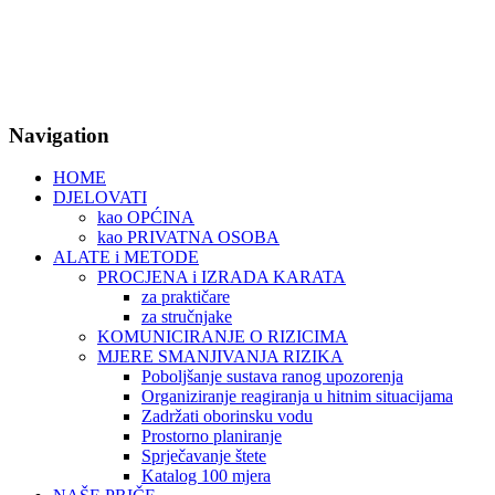
Navigation
HOME
DJELOVATI
kao OPĆINA
kao PRIVATNA OSOBA
ALATE i METODE
PROCJENA i IZRADA KARATA
za praktičare
za stručnjake
KOMUNICIRANJE O RIZICIMA
MJERE SMANJIVANJA RIZIKA
Poboljšanje sustava ranog upozorenja
Organiziranje reagiranja u hitnim situacijama
Zadržati oborinsku vodu
Prostorno planiranje
Sprječavanje štete
Katalog 100 mjera