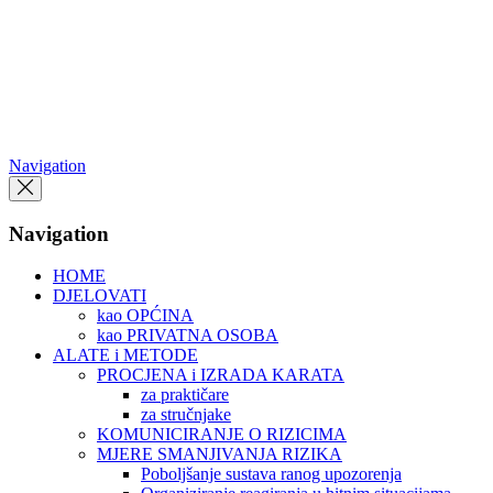
Skip
to
the
content
Navigation
Navigation
HOME
DJELOVATI
kao OPĆINA
kao PRIVATNA OSOBA
ALATE i METODE
PROCJENA i IZRADA KARATA
za praktičare
za stručnjake
KOMUNICIRANJE O RIZICIMA
MJERE SMANJIVANJA RIZIKA
Poboljšanje sustava ranog upozorenja