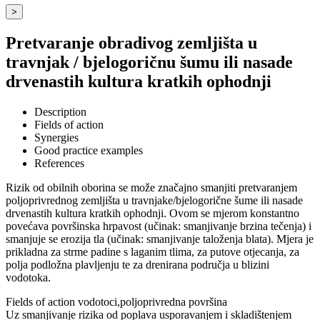
>
Pretvaranje obradivog zemljišta u
travnjak / bjelogoričnu šumu ili nasade
drvenastih kultura kratkih ophodnji
Description
Fields of action
Synergies
Good practice examples
References
Rizik od obilnih oborina se može značajno smanjiti pretvaranjem
poljoprivrednog zemljišta u travnjake/bjelogorične šume ili nasade
drvenastih kultura kratkih ophodnji. Ovom se mjerom konstantno
povećava površinska hrpavost (učinak: smanjivanje brzina tečenja) i
smanjuje se erozija tla (učinak: smanjivanje taloženja blata). Mjera je
prikladna za strme padine s laganim tlima, za putove otjecanja, za
polja podložna plavljenju te za drenirana područja u blizini
vodotoka.
Fields of action
vodotoci,poljoprivredna površina
Uz smanjivanje rizika od poplava usporavanjem i skladištenjem