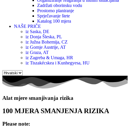
Organiziranje reagiranja u hitnim situacijama
Zadržati oborinsku vodu
Prostorno planiranje
Sprječavanje štete
Katalog 100 mjera
NAŠE PRIČE
iz Saska, DE
iz Donja Šleska, PL
iz Južna Bohemija, CZ
iz Gornje Austrije, AT
iz Graza, AT
iz Zagreba & Umaga, HR
iz Tiszakécskea i Kunhegyesa, HU
Odaberite
jezik
Alat mjere smanjivanja rizika
100 MJERA SMANJENJA RIZIKA
Please note: