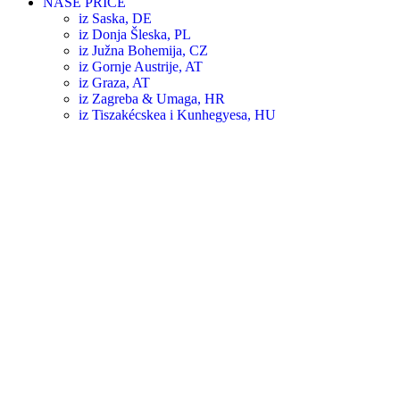
NAŠE PRIČE
iz Saska, DE
iz Donja Šleska, PL
iz Južna Bohemija, CZ
iz Gornje Austrije, AT
iz Graza, AT
iz Zagreba & Umaga, HR
iz Tiszakécskea i Kunhegyesa, HU