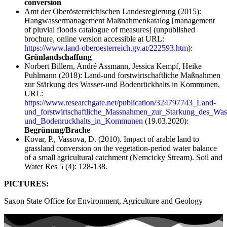
conversion
Amt der Oberösterreichischen Landesregierung (2015):
Hangwassermanagement Maßnahmenkatalog [management
of pluvial floods catalogue of measures] (unpublished
brochure, online version accessible at URL:
https://www.land-oberoesterreich.gv.at/222593.htm
):
Grünlandschaffung
Norbert Billern, André Assmann, Jessica Kempf, Heike
Puhlmann (2018): Land-und forstwirtschaftliche Maßnahmen
zur Stärkung des Wasser-und Bodenrückhalts in Kommunen,
URL:
https://www.researchgate.net/publication/324797743_Land-
und_forstwirtschaftliche_Massnahmen_zur_Starkung_des_Was
und_Bodenruckhalts_in_Kommunen
(19.03.2020):
Begrünung/Brache
Kovar, P., Vassova, D. (2010). Impact of arable land to
grassland conversion on the vegetation-period water balance
of a small agricultural catchment (Nemcicky Stream). Soil and
Water Res 5 (4): 128-138.
PICTURES:
Saxon State Office for Environment, Agriculture and Geology