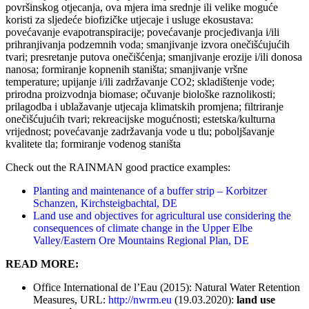
površinskog otjecanja, ova mjera ima srednje ili velike moguće
koristi za sljedeće biofizičke utjecaje i usluge ekosustava:
povećavanje evapotranspiracije; povećavanje procjeđivanja i/ili
prihranjivanja podzemnih voda; smanjivanje izvora onečišćujućih
tvari; presretanje putova onečišćenja; smanjivanje erozije i/ili donosa
nanosa; formiranje kopnenih staništa; smanjivanje vršne
temperature; upijanje i/ili zadržavanje CO2; skladištenje vode;
prirodna proizvodnja biomase; očuvanje biološke raznolikosti;
prilagodba i ublažavanje utjecaja klimatskih promjena; filtriranje
onečišćujućih tvari; rekreacijske mogućnosti; estetska/kulturna
vrijednost; povećavanje zadržavanja vode u tlu; poboljšavanje
kvalitete tla; formiranje vodenog staništa
Check out the RAINMAN good practice examples:
Planting and maintenance of a buffer strip – Korbitzer
Schanzen, Kirchsteigbachtal, DE
Land use and objectives for agricultural use considering the
consequences of climate change in the Upper Elbe
Valley/Eastern Ore Mountains Regional Plan, DE
READ MORE:
Office International de l’Eau (2015): Natural Water Retention
Measures, URL:
http://nwrm.eu
(19.03.2020):
land use